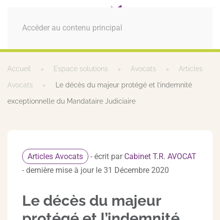
MENU
Accéder au contenu principal
Accueil
Espace solutions
Avocats
Articles
Avocats
Le décès du majeur protégé et l’indemnité
exceptionnelle du Mandataire Judiciaire
Articles Avocats
- écrit par
Cabinet T.R. AVOCAT
- dernière mise à jour le 31 Décembre 2020
Le décès du majeur
protégé et l’indemnité