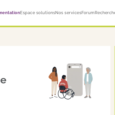
mentation
Espace solutions
Nos services
Forum
Recherch
ue