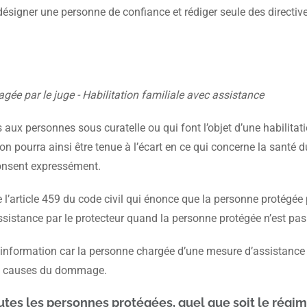
igner une personne de confiance et rédiger seule des directives 
agée par le juge - Habilitation familiale avec assistance
 aux personnes sous curatelle ou qui font l’objet d’une habilita
n pourra ainsi être tenue à l’écart en ce qui concerne la santé d
consent expressément.
l’article 459 du code civil qui énonce que la personne protégée 
ssistance par le protecteur quand la personne protégée n’est pas 
’information car la personne chargée d’une mesure d’assistance
les causes du dommage.
outes les personnes protégées, quel que soit le régi