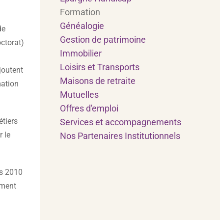
Formation
Généalogie
de
Gestion de patrimoine
octorat)
Immobilier
Loisirs et Transports
joutent
Maisons de retraite
mation
Mutuelles
Offres d'emploi
étiers
Services et accompagnements
r le
Nos Partenaires Institutionnels
rs 2010
ement