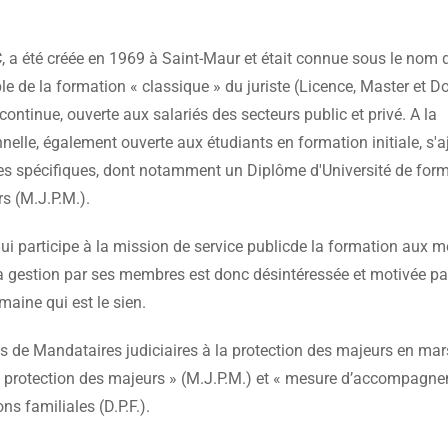
C, a été créée en 1969 à Saint-Maur et était connue sous le nom 
le de la formation « classique » du juriste (Licence, Master et D
ontinue, ouverte aux salariés des secteurs public et privé. A la
elle, également ouverte aux étudiants en formation initiale, s'a
mes spécifiques, dont notamment un Diplôme d'Université de for
s (M.J.P.M.).
i participe à la mission de service publicde la formation aux m
. La gestion par ses membres est donc désintéressée et motivée pa
maine qui est le sien.
 de Mandataires judiciaires à la protection des majeurs en ma
la protection des majeurs » (M.J.P.M.) et « mesure d’accompagn
ns familiales (D.P.F.).