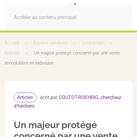
MENU
Accéder au contenu principal
Accueil
Espace solutions
Généalogie
Articles
Un majeur protégé concerné par une vente
immobilière en indivision
Articles
- écrit par
COUTOT-ROEHRIG, chercheur
d’héritiers
Un majeur protégé
concerné par une vente