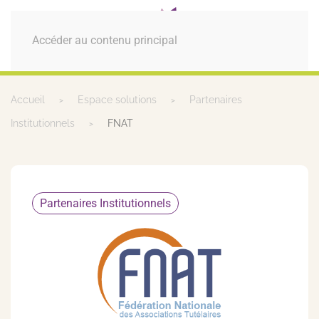
MENU
Accéder au contenu principal
Accueil
Espace solutions
Partenaires
Institutionnels
FNAT
Partenaires Institutionnels