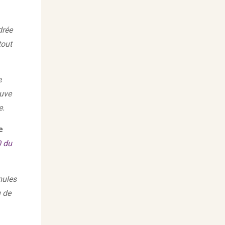
drée
tout
e
ouve
e.
e
0 du
mules
u de