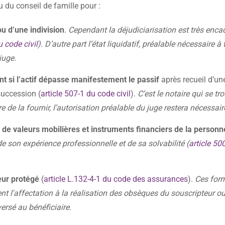
ou du conseil de famille pour :
u d’une indivision
.
Cependant la déjudiciarisation est très enca
u code civil
). D’autre part l’état liquidatif, préalable nécessaire à 
juge.
 si l’actif dépasse manifestement le passif
après recueil d’un
succession (
article 507-1 du code civil
).
C’est le notaire qui se tr
e de la fournir, l’autorisation préalable du juge restera nécessair
n de valeurs mobilières et instruments financiers de la personn
 de son expérience professionnelle et de sa solvabilité (
article 50
eur protégé
(
article L.132-4-1 du code des assurances
).
Ces for
 l'affectation à la réalisation des obsèques du souscripteur o
versé au bénéficiaire.