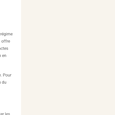
n régime
 offre
actes
n en
e. Pour
u du
er les