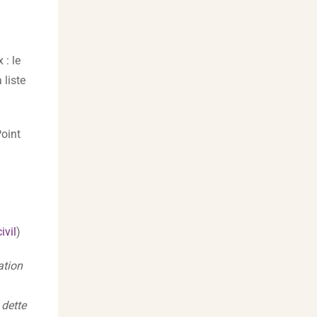
 : le
 liste
Point
ivil
)
ation
 dette