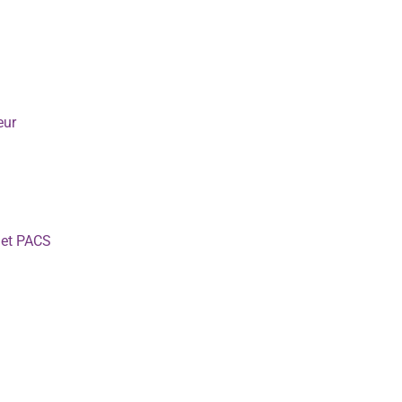
eur
e et PACS