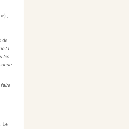
e) ;
s de
de la
u les
rsonne
faire
. Le