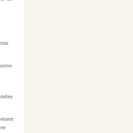
actes
rsonne
utelles
présent
une