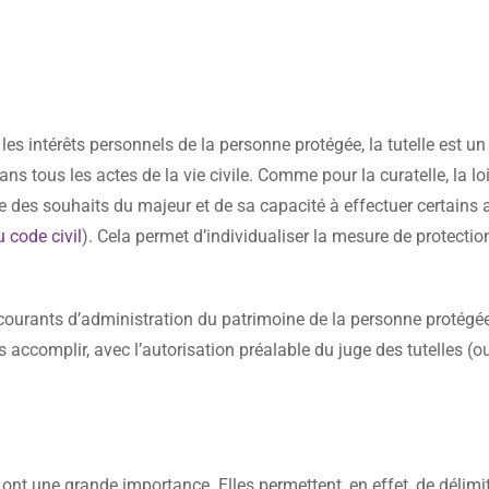
les intérêts personnels de la personne protégée, la tutelle est u
ns tous les actes de la vie civile. Comme pour la curatelle, la loi
te des souhaits du majeur et de sa capacité à effectuer certains 
u code civil
). Cela permet d’individualiser la mesure de protectio
s courants d’administration du patrimoine de la personne protégé
les accomplir, avec l’autorisation préalable du juge des tutelles (o
ont une grande importance. Elles permettent, en effet, de délimit