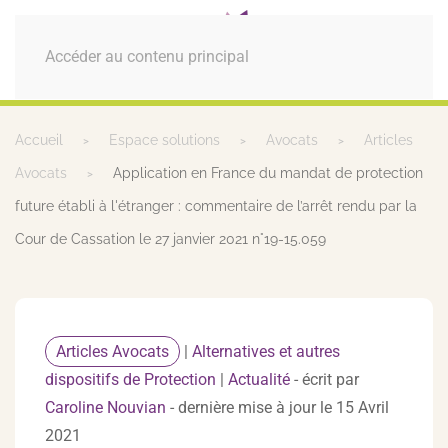
MENU
Accéder au contenu principal
Accueil
Espace solutions
Avocats
Articles
Avocats
Application en France du mandat de protection
future établi à l'étranger : commentaire de l’arrêt rendu par la
Cour de Cassation le 27 janvier 2021 n°19-15.059
Articles Avocats
|
Alternatives et autres
dispositifs de Protection
|
Actualité
- écrit par
Caroline Nouvian
- dernière mise à jour le 15 Avril
2021