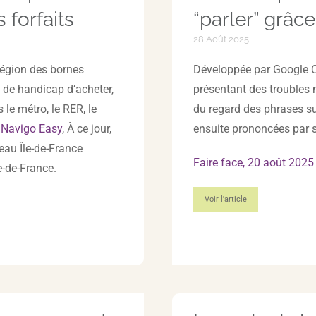
 forfaits
“parler” grâc
28 Août 2025
région des bornes
Développée par Google C
n de handicap d’acheter,
présentant des troubles
 le métro, le RER, le
du regard des phrases su
s
Navigo Easy
, À ce jour,
ensuite prononcées par 
eau Île-de-France
Faire face, 20 août 2025
e-de-France.
Voir l'article