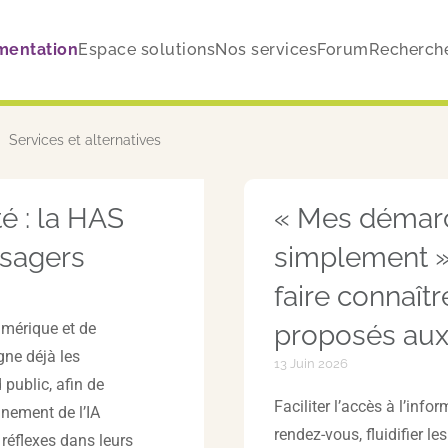
mentation
Espace solutions
Nos services
Forum
Recherch
Services et alternatives
té : la HAS
« Mes démarc
usagers
simplement 
faire connaît
umérique et de
proposés aux
gne déjà les
13 Juin 2026
 public, afin de
Faciliter l’accès à l’info
nement de l’IA
rendez-vous, fluidifier 
s réflexes dans leurs