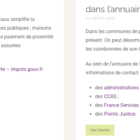
dans l’annuai
23 Janvier 2026
caux simplifie la
nces publiques ; maisons
Dans les communes de pl
 de paiement de proximité
présent. On peut désorma
s assurées
les coordonnées de son
Au sein de l’annuaire de
rte – impots.gouv.fr
informations de contact 
des
administrations
des
CCAS
;
des
France Services
des
Points Justice
.
Voir l'article