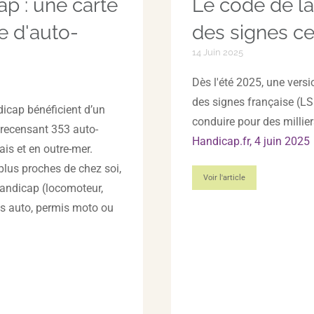
p : une carte
Le code de la
he d'auto-
des signes ce
14 Juin 2025
Dès l'été 2025, une vers
des signes française (LSF
dicap bénéficient d’un
conduire pour des millie
, recensant 353 auto-
Handicap.fr, 4 juin 2025
çais et en outre-mer.
 plus proches de chez soi,
Voir l'article
 handicap (locomoteur,
mis auto, permis moto ou