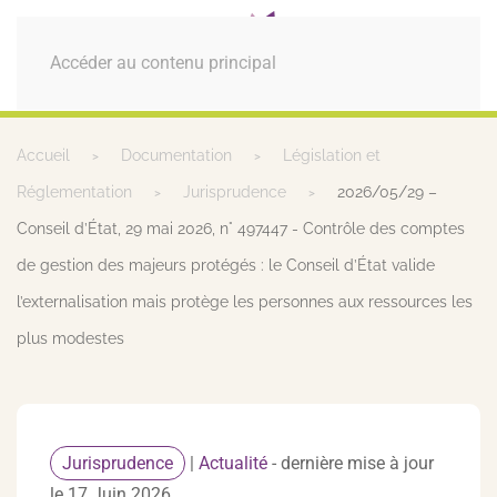
MENU
Accéder au contenu principal
Accueil
Documentation
Législation et
Réglementation
Jurisprudence
2026/05/29 –
Conseil d’État, 29 mai 2026, n° 497447 - Contrôle des comptes
de gestion des majeurs protégés : le Conseil d’État valide
l’externalisation mais protège les personnes aux ressources les
plus modestes
Jurisprudence
|
Actualité
- dernière mise à jour
le 17 Juin 2026